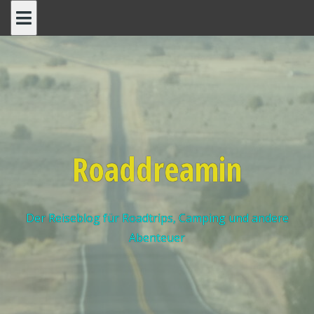
Roaddreamin
Der Reiseblog für Roadtrips, Camping und andere
Abenteuer