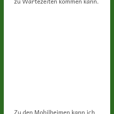
eingerichtet aus (sind ja auch
erst wenige Jahre alt).
Die Mobilheime Nr. 8-16
haben auch einen eigenen
Whirlpool und einen tollen
freien Blick auf Buje und den
Sonnenuntergang!