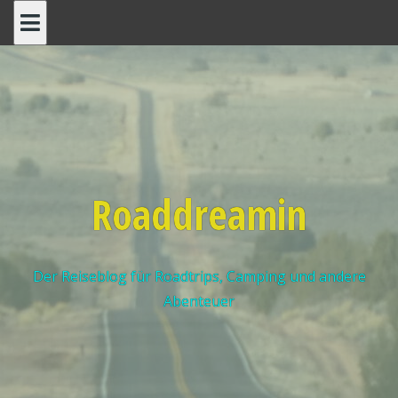
Roaddreamin
Der Reiseblog für Roadtrips, Camping und andere
Abenteuer