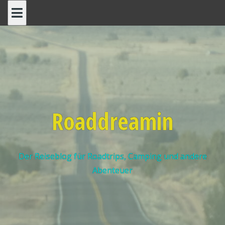
Roaddreamin
Der Reiseblog für Roadtrips, Camping und andere
Abenteuer