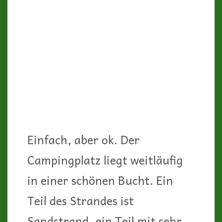
Von unserem „fronte mare“-
Platz (für 10€ Zuschlag) hatten
wir aus dem Camper heraus
Meerblick, von unseren
Stühlen vor dem Camper leider
nicht, denn eine Reihe Büsche
trennt die Stellplätze vom
Strand.