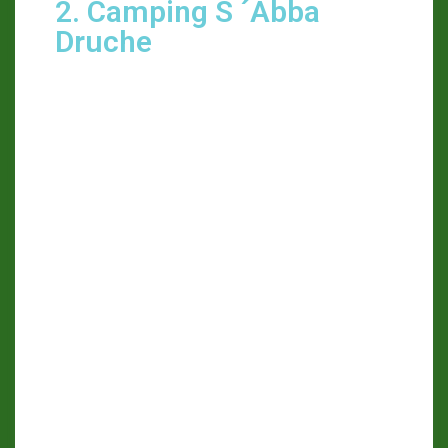
Bar/Restaurant/Minimarkt
(im April noch geschlossen),
WLAN inklusive
https://www.sabbadruche.com
/area-attrezzata-camper–
camperservice.html