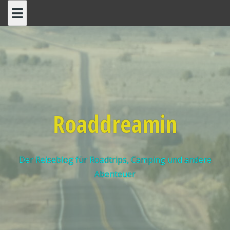
Roaddreamin
Der Reiseblog für Roadtrips, Camping und andere
Abenteuer