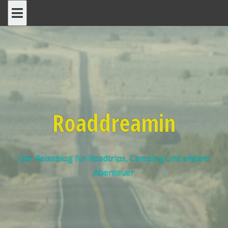
Roaddreamin
Der Reiseblog für Roadtrips, Camping und andere
Abenteuer