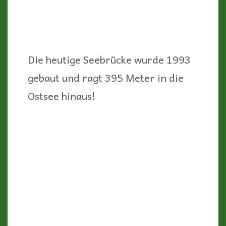
Etwa 5 Kilometer fahren wir auf
schönen Waldwegen von Prerow aus
nach Westen und passieren
unterwegs den Eingang zum
Nationalpark Vorpommersche
Boddenlandschaft.
Der Weg endet am alten