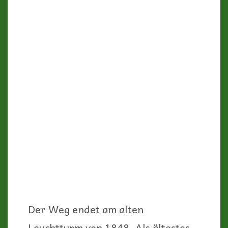
Wir radeln von Darßer Ort erst mal
wieder zurück in den Wald und ein
paar wenige Kilometer nach Süden.
Dort biegen wir in einen Seitenweg
ein, der uns wieder zum Strand
bringt.