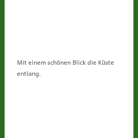
Eigentlich befindet sich am Fuße des
Leuchtturms das Natureum (eine
Außenstelle des Stralsunder
Meeresmuseums, mit interessanten
Ausstellungen zur Natur des
Nationalparks) und ein Café. Leider
ist das ganze Gelände bei unserem
Besuch aber coronabedingt
geschlossen. Daher (und das