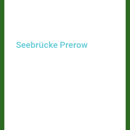
entlang.
Nach der obligatorischen Stärkung
mit einem Fischbrötchen (das muss
für mich Landratte am Meer einfach
immer sein!) verlassen wir Prerow,
um das nordwestlichste Eck des
Darß zu erreichen:
Darßer Ort