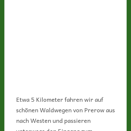
Von hier aus, etwa 14 Kilometer die
Küste nach Süden entlang, erstreckt
sich einer der schönsten und
wildesten Strände Deutschlands –
der
Darßer Weststrand