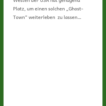
„Red Rock“ Parks (ob National oder
State Parks) gibt es in jedem Staat
im Südwesten.
Der Red Rock Canyon State Park in
Kalifornien,
direkt an der
Interstate 14
etwa 200 km
nördlich von Los Angeles Richtung
Lake Tahoe, gehört da zu den eher