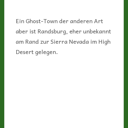
Ein Ghost-Town der anderen Art
aber ist Randsburg, eher unbekannt
am Rand zur Sierra Nevada im High
Desert gelegen.
Bei der letzten Zählung im Jahr
2010 lebten hier immerhin noch 69
Menschen, daher wirbt der Ort
damit, eine „lebendige“
Geisterstadt zu sein.