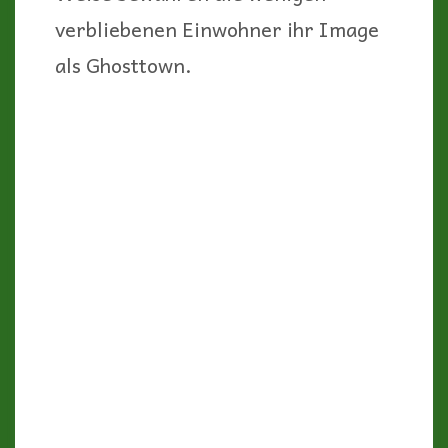
sehr beliebt.
Ein Bummel durch die Hauptstraße,
an der sich die sehenswertesten
Gebäude aufreihen, ist durchaus
lohnenswert.