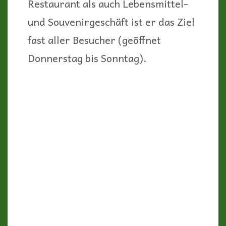
Ein bisschen Nostalgie, ein bisschen
Kitsch, ein bisschen was von einem
Schrottplatz- zu entdecken gibt’s in
Randsburg viel! Und der weite
Westen der USA hat genügend
Platz, um einen solchen „Ghost-
Town“ weiterleben zu lassen…