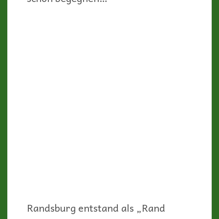
mussten Teile des Ortes nach
Bränden wieder aufgebaut werden.
Auf liebevolle, aber auch skurrile
Weise bewahren die wenigen
verbliebenen Einwohner ihr Image
als Ghosttown.