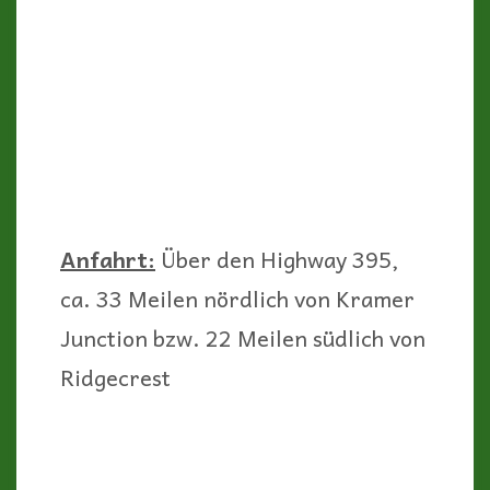
unbekannten und kleinen Parks
(seit 1969 State Park). Deshalb
kann man ihn abseits der
Touristenmassen fast für sich allein
genießen. Denn er ist ein
verstecktes Juwel!