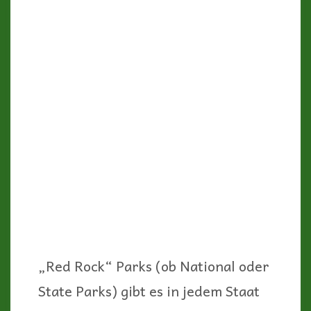
Vom Parkplatz (mit Picknickstelle
und Toiletten) aus kann man
zwischen den riesigen Felssäulen
herumwandern und sich sehr klein
fühlen.