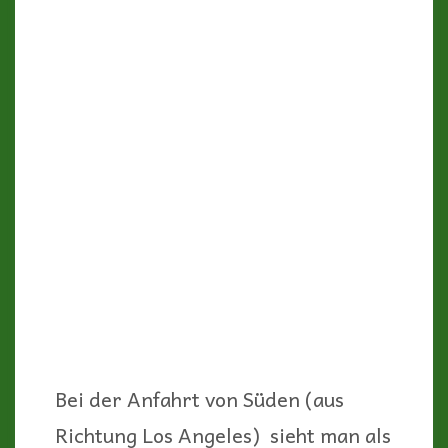
gesamte heutige Mojave –Wüste
bedeckte, sind im Laufe der Zeit die
verschiedenen Gesteinsschichten,
rot und grau im Wechsel, ans
Tageslicht gekommen, die dem Park
heute sein besonderes Aussehen
geben.
Wind und Regen modellierten
seitdem diese bizarr geformten
Felswände, die besonders in der
Morgen – oder Abendsonne
spektakulär leuchten.