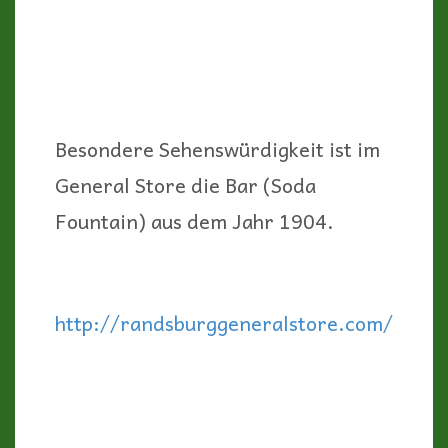
Anfahrt:
Über den Highway 395,
ca. 33 Meilen nördlich von Kramer
Junction bzw. 22 Meilen südlich von
Ridgecrest
2. Red Rock Canyon
State Park:
Beeindruckende rote
Felsformationen prägen den
gesamten Südwesten der USA. Ob
die großen National-Parks in Utah