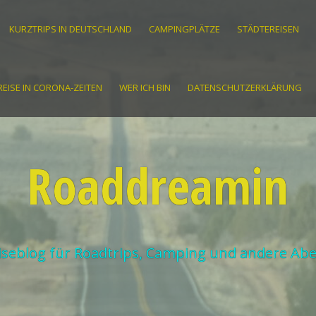
KURZTRIPS IN DEUTSCHLAND
CAMPINGPLÄTZE
STÄDTEREISEN
EISE IN CORONA-ZEITEN
WER ICH BIN
DATENSCHUTZERKLÄRUNG
Roaddreamin
iseblog für Roadtrips, Camping und andere Ab