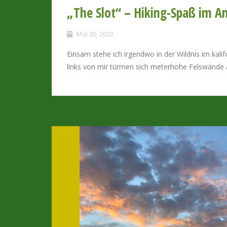
„The Slot“ – Hiking-Spaß im An
Mai 30, 2022
Einsam stehe ich irgendwo in der Wildnis im kal
links von mir türmen sich meterhohe Felswände 