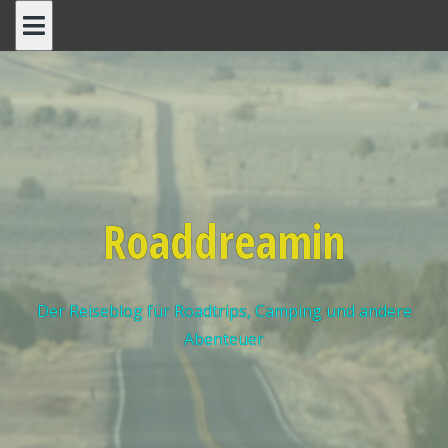
Roaddreamin
Der Reiseblog für Roadtrips, Camping und andere
Abenteuer