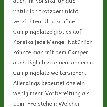
• an der nördlichen Westküste
(zwischen Calvi und L´Ile
Rousse): Camping de la Plage
in Algajola