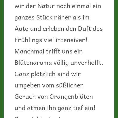
werden), wirklich nur auf
Campingplätzen oder
ausgewiesenen Stellplätzen zu
übernachten.
Bei der Dreistigkeit dieses
Urlaubers zum Beispiel kann
ich schon verstehen, dass
Camper bei den Anwohnern
einen schlechten Ruf