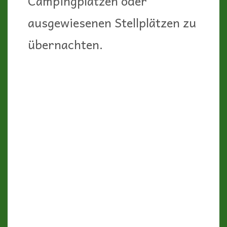
und entspannend empfunden.
Unsere drei Basiscamps
waren:
• an der Ostküste (ca. 40 km
südlich vom Fahrhafen
Bastia): Camping Merendella
in Moriani-Plage