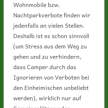
(müssen), dann bietet es sich
für uns an, nur wenige
(genauer gesagt drei) Plätze
als „Homebase“ auswählen,
dort mehrere Nächte zu
bleiben und sie als
Ausgangspunkte für unsere
Motorradtouren zu nehmen.
Wir haben diese Version
jedenfalls als sehr stressfrei