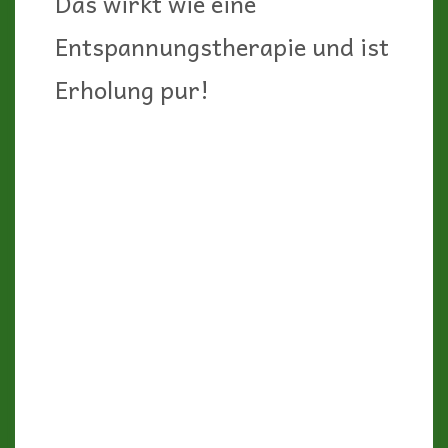
bekommen und die Verbote
und Strafen dann nur noch
zunehmen.
Aber auf Camping und
unseren „Beni“ möchten wir
auch im Korsika-Urlaub
natürlich trotzdem nicht
verzichten. Und schöne