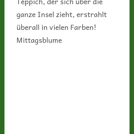
Immortelle
Ginster
und vieles mehr ! Und sie
leuchten nicht nur – nein, sie
duften auch betörend. Wilde
Kräuter wie Myrte, Rosmarin
oder Wacholder stehen ihnen