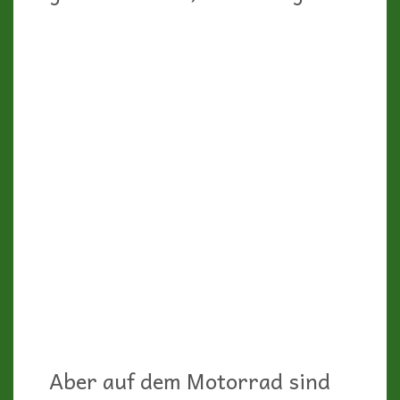
werden. Verbotsschilder für
Wohnmobile bzw.
Nachtparkverbote finden wir
jedenfalls an vielen Stellen.
Deshalb ist es schon sinnvoll
(um Stress aus dem Weg zu
gehen und zu verhindern,
dass Camper durch das
Ignorieren von Verboten bei
den Einheimischen unbeliebt