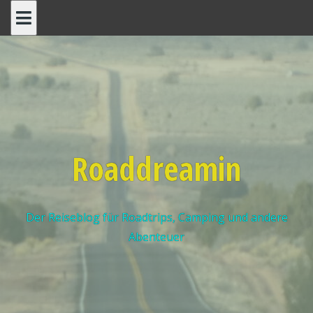
Roaddreamin
Der Reiseblog für Roadtrips, Camping und andere
Abenteuer