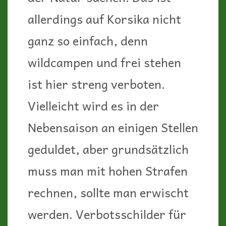
sollte man spätestens vor Ort
sein, bevor die Rezeption
schließt oder der Platz belegt
ist? Diese notwendigen
Überlegungen nehmen doch
schon etwas die Freiheit und
Spontaneität eines Roadtrips.
Wenn wir nun schon mal auf
Campingplätzen übernachten