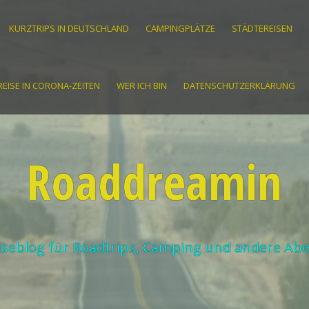
KURZTRIPS IN DEUTSCHLAND
CAMPINGPLÄTZE
STÄDTEREISEN
EISE IN CORONA-ZEITEN
WER ICH BIN
DATENSCHUTZERKLÄRUNG
Roaddreamin
iseblog für Roadtrips, Camping und andere Ab