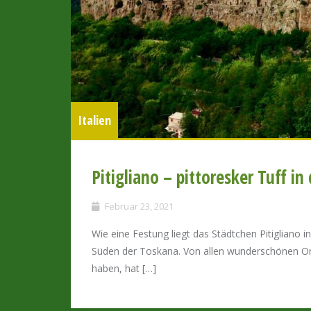
Italien
Pitigliano – pittoresker Tuff i
Februar 23, 2021
Wie eine Festung liegt das Städtchen Pitigliano
Süden der Toskana. Von allen wunderschönen Orte
haben, hat […]