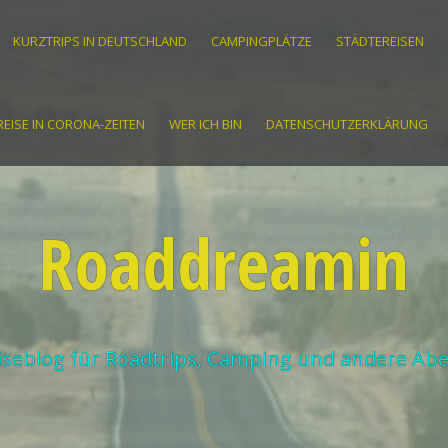
KURZTRIPS IN DEUTSCHLAND
CAMPINGPLÄTZE
STÄDTEREISEN
EISE IN CORONA-ZEITEN
WER ICH BIN
DATENSCHUTZERKLÄRUNG
Roaddreamin
iseblog für Roadtrips, Camping und andere Ab