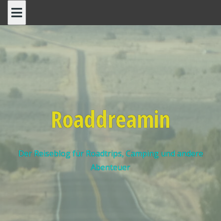
Roaddreamin
Der Reiseblog für Roadtrips, Camping und andere
Abenteuer