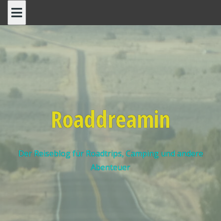
Roaddreamin
Der Reiseblog für Roadtrips, Camping und andere
Abenteuer