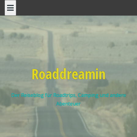
Roaddreamin
Der Reiseblog für Roadtrips, Camping und andere
Abenteuer