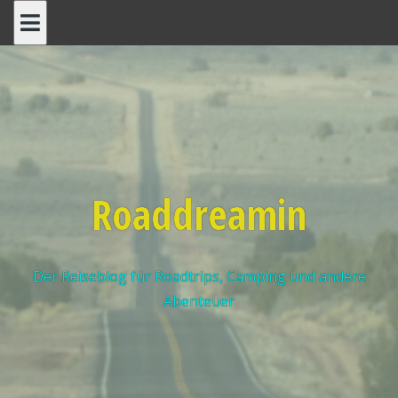
Roaddreamin
Der Reiseblog für Roadtrips, Camping und andere
Abenteuer