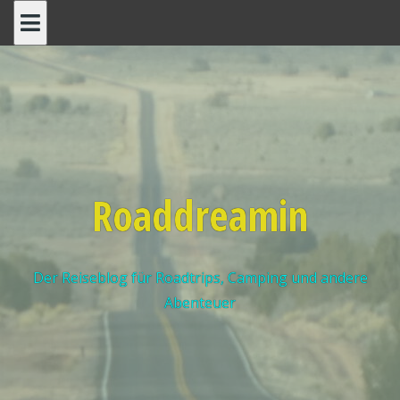
Roaddreamin
Der Reiseblog für Roadtrips, Camping und andere
Abenteuer