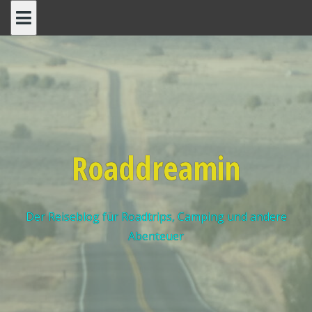
Roaddreamin
Der Reiseblog für Roadtrips, Camping und andere
Abenteuer